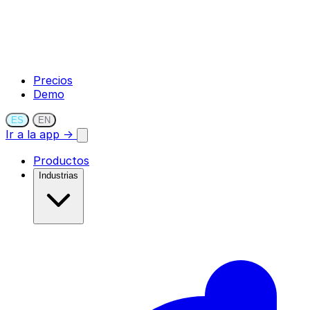
Precios
Demo
ES
EN
Ir a la app →
Productos
Industrias