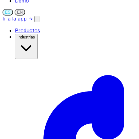
Demo
ES
EN
Ir a la app →
Productos
Industrias