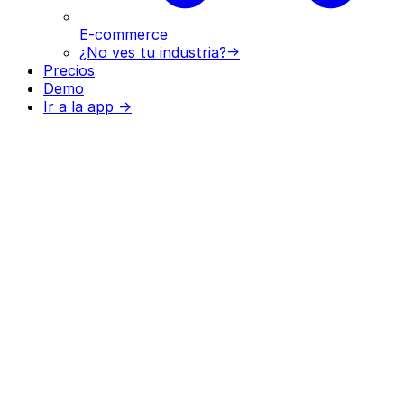
E-commerce
¿No ves tu industria?
→
Precios
Demo
Ir a la app →