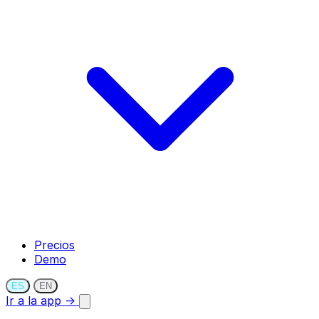
Precios
Demo
ES
EN
Ir a la app →